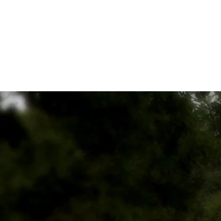
foyerrural-auriacduperigord.fr
PRESENTATION