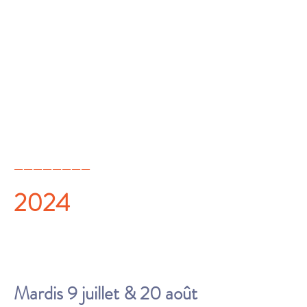
________
2024
M
ar
dis 9 juillet & 20 août