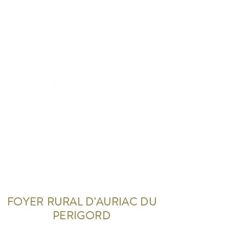
foyerrural-auriacduperigord.fr
FOYER RURAL D'AURIAC DU
PERIGORD